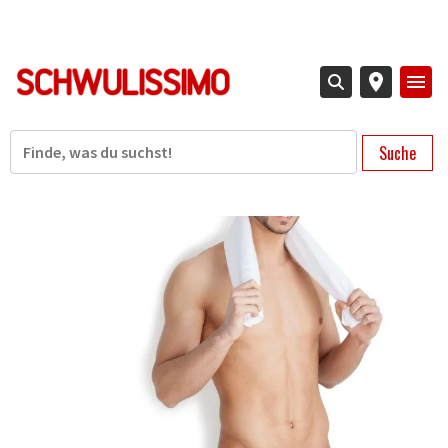
Direkt
zum
Inhalt
Suche