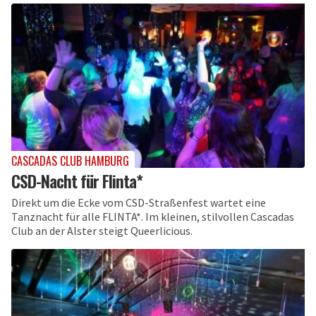
CASCADAS CLUB HAMBURG
CSD-Nacht für Flinta*
Direkt um die Ecke vom CSD-Straßenfest wartet eine
Tanznacht für alle FLINTA*. Im kleinen, stilvollen Cascadas
Club an der Alster steigt Queerlicious.