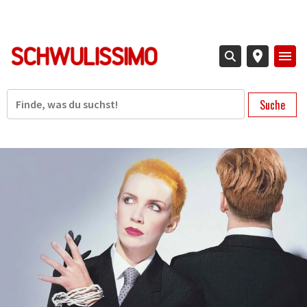
Direkt
zum
Inhalt
Suche