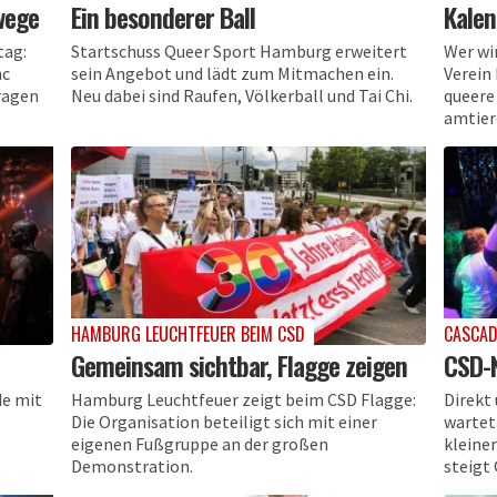
wege
Ein besonderer Ball
Kalen
tag:
Startschuss Queer Sport Hamburg erweitert
Wer wi
hc
sein Angebot und lädt zum Mitmachen ein.
Verein
ragen
Neu dabei sind Raufen, Völkerball und Tai Chi.
queere
amtier
HAMBURG LEUCHTFEUER BEIM CSD
CASCAD
Gemeinsam sichtbar, Flagge zeigen
CSD-N
de mit
Hamburg Leuchtfeuer zeigt beim CSD Flagge:
Direkt
Die Organisation beteiligt sich mit einer
wartet
eigenen Fußgruppe an der großen
kleinen
Demonstration.
steigt 