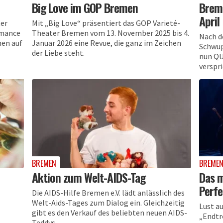
Big Love im GOP Bremen
Breme
April
ter
Mit „Big Love“ präsentiert das GOP Varieté-
rmance
Theater Bremen vom 13. November 2025 bis 4.
Nach d
nen auf
Januar 2026 eine Revue, die ganz im Zeichen
Schwup
der Liebe steht.
nun QU
verspri
BREMEN
BREME
Aktion zum Welt-AIDS-Tag
Das m
Perfe
Die AIDS-Hilfe Bremen e.V. lädt anlässlich des
Welt-Aids-Tages zum Dialog ein. Gleichzeitig
Lust a
gibt es den Verkauf des beliebten neuen AIDS-
„Endtr
Teddys...