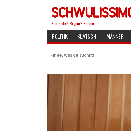
Direkt
zum
Inhalt
Startseite
Region
Bremen
POLITIK
KLATSCH
MÄNNER
Suche