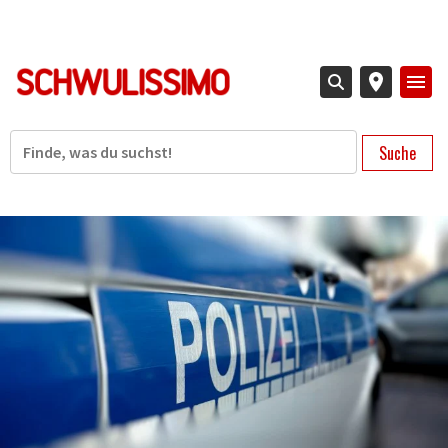
Direkt
zum
Inhalt
Suche