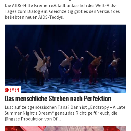
Die AIDS-Hilfe Bremen e.V. lädt anlässlich des Welt-Aids-
Tages zum Dialog ein. Gleichzeitig gibt es den Verkauf des
beliebten neuen AIDS-Teddys...
BREMEN
Das menschliche Streben nach Perfektion
Lust auf zeitgenössischen Tanz? Dann ist „Endtropy – A Late
Summer Night‘s Dream“ genau das Richtige für euch, die
jüngste Produktion von Of ...