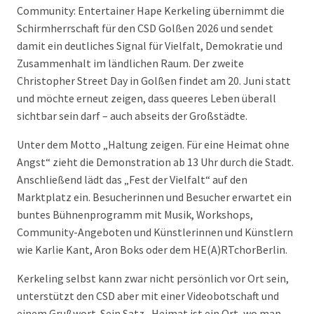
Community: Entertainer Hape Kerkeling übernimmt die
Schirmherrschaft für den CSD Golßen 2026 und sendet
damit ein deutliches Signal für Vielfalt, Demokratie und
Zusammenhalt im ländlichen Raum. Der zweite
Christopher Street Day in Golßen findet am 20. Juni statt
und möchte erneut zeigen, dass queeres Leben überall
sichtbar sein darf – auch abseits der Großstädte.
Unter dem Motto „Haltung zeigen. Für eine Heimat ohne
Angst“ zieht die Demonstration ab 13 Uhr durch die Stadt.
Anschließend lädt das „Fest der Vielfalt“ auf den
Marktplatz ein. Besucherinnen und Besucher erwartet ein
buntes Bühnenprogramm mit Musik, Workshops,
Community-Angeboten und Künstlerinnen und Künstlern
wie Karlie Kant, Aron Boks oder dem HE(A)RTchorBerlin.
Kerkeling selbst kann zwar nicht persönlich vor Ort sein,
unterstützt den CSD aber mit einer Videobotschaft und
einem Grußwort. Sein Satz „Heimat ist ein Ort, wo man