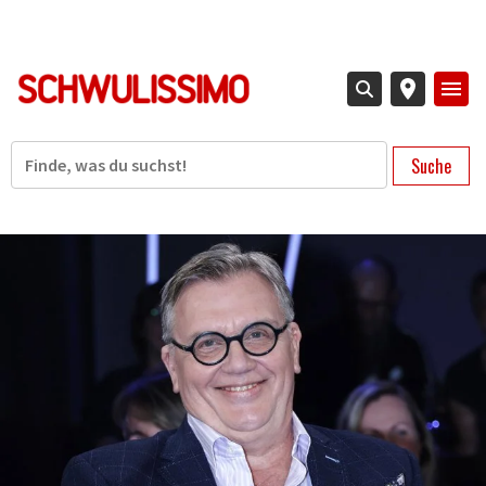
Direkt
zum
Inhalt
Suche