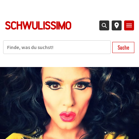
Direkt
zum
Inhalt
Suche