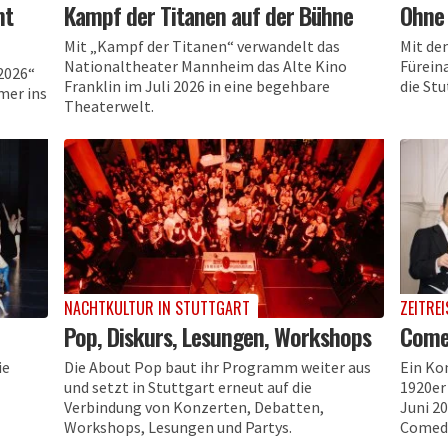
mt
Kampf der Titanen auf der Bühne
Ohne 
Mit „Kampf der Titanen“ verwandelt das
Mit de
Nationaltheater Mannheim das Alte Kino
Füreina
2026“
Franklin im Juli 2026 in eine begehbare
die Stu
mer ins
Theaterwelt.
NACHTKULTUR IN STUTTGART
ZEITRE
Pop, Diskurs, Lesungen, Workshops
Comed
ie
Die About Pop baut ihr Programm weiter aus
Ein Ko
und setzt in Stuttgart erneut auf die
1920er
Verbindung von Konzerten, Debatten,
Juni 2
Workshops, Lesungen und Partys.
Comedi