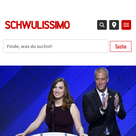
Direkt
zum
Inhalt
Suche