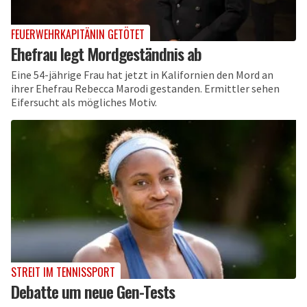
FEUERWEHRKAPITÄNIN GETÖTET
Ehefrau legt Mordgeständnis ab
Eine 54-jährige Frau hat jetzt in Kalifornien den Mord an
ihrer Ehefrau Rebecca Marodi gestanden. Ermittler sehen
Eifersucht als mögliches Motiv.
STREIT IM TENNISSPORT
Debatte um neue Gen-Tests