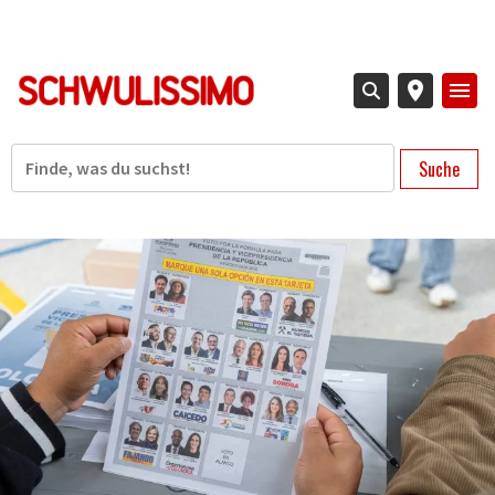
Direkt
zum
Inhalt
Suche