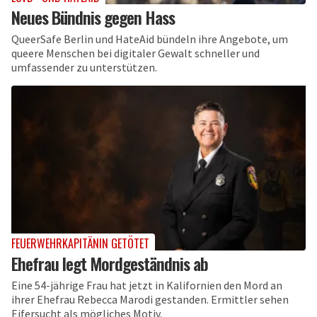
Neues Bündnis gegen Hass
QueerSafe Berlin und HateAid bündeln ihre Angebote, um
queere Menschen bei digitaler Gewalt schneller und
umfassender zu unterstützen.
FEUERWEHRKAPITÄNIN GETÖTET
Ehefrau legt Mordgeständnis ab
Eine 54-jährige Frau hat jetzt in Kalifornien den Mord an
ihrer Ehefrau Rebecca Marodi gestanden. Ermittler sehen
Eifersucht als mögliches Motiv.