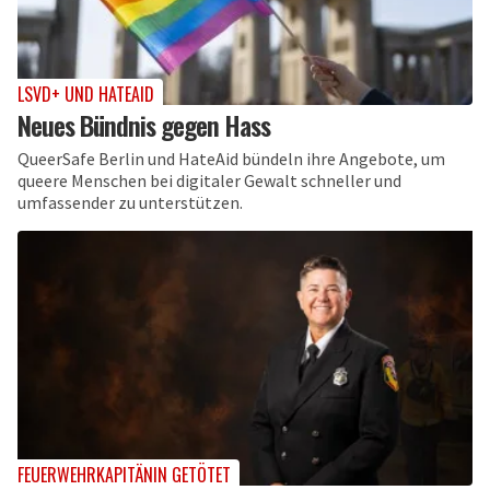
LSVD+ UND HATEAID
Neues Bündnis gegen Hass
QueerSafe Berlin und HateAid bündeln ihre Angebote, um
queere Menschen bei digitaler Gewalt schneller und
umfassender zu unterstützen.
FEUERWEHRKAPITÄNIN GETÖTET