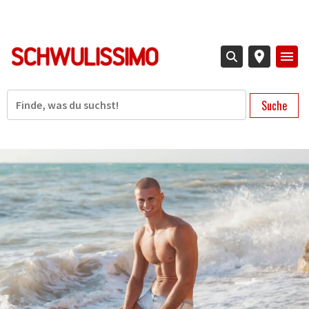
Direkt
zum
Inhalt
Suche