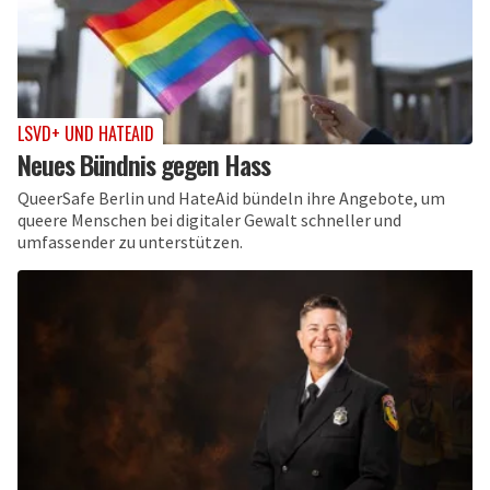
LSVD+ UND HATEAID
Neues Bündnis gegen Hass
QueerSafe Berlin und HateAid bündeln ihre Angebote, um
queere Menschen bei digitaler Gewalt schneller und
umfassender zu unterstützen.