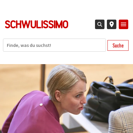
Direkt
zum
Inhalt
Suche