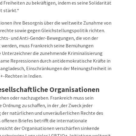
Freiheiten zu bekräftigen, indem es seine Solidarität
 stärkt.“
tionen ihre Besorgnis über die weltweite Zunahme von
echte sowie gegen Gleichstellungspolitik richten.
echts- und Anti-Gender-Bewegungen, die von der
 werden, muss Frankreich seine Bemühungen
die Unterzeichner die zunehmende Kriminalisierung
ame Repressionen durch antidemokratische Kräfte in
 Bangladesch, Einschränkungen der Meinungsfreiheit in
+-Rechten in Indien.
esellschaftliche Organisationen
uziehen oder nachzugeben. Frankreich muss sein
e Ordnung zu schaffen, in der ‚der Zweck jeder
 der natürlichen und unveräußerlichen Rechte des
 offenen Briefes betrifft die internationale
sicht der Organisationen verschärfen sinkende
n schwierige Lage vieler LGBTIQ+-Initiativen weltweit.