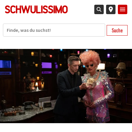
Direkt
zum
Inhalt
Suche