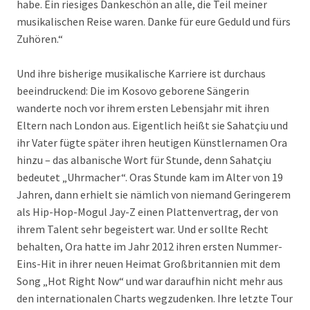
habe. Ein riesiges Dankeschön an alle, die Teil meiner
musikalischen Reise waren. Danke für eure Geduld und fürs
Zuhören.“
Und ihre bisherige musikalische Karriere ist durchaus
beeindruckend: Die im Kosovo geborene Sängerin
wanderte noch vor ihrem ersten Lebensjahr mit ihren
Eltern nach London aus. Eigentlich heißt sie Sahatçiu und
ihr Vater fügte später ihren heutigen Künstlernamen Ora
hinzu – das albanische Wort für Stunde, denn Sahatçiu
bedeutet „Uhrmacher“. Oras Stunde kam im Alter von 19
Jahren, dann erhielt sie nämlich von niemand Geringerem
als Hip-Hop-Mogul Jay-Z einen Plattenvertrag, der von
ihrem Talent sehr begeistert war. Und er sollte Recht
behalten, Ora hatte im Jahr 2012 ihren ersten Nummer-
Eins-Hit in ihrer neuen Heimat Großbritannien mit dem
Song „Hot Right Now“ und war daraufhin nicht mehr aus
den internationalen Charts wegzudenken. Ihre letzte Tour