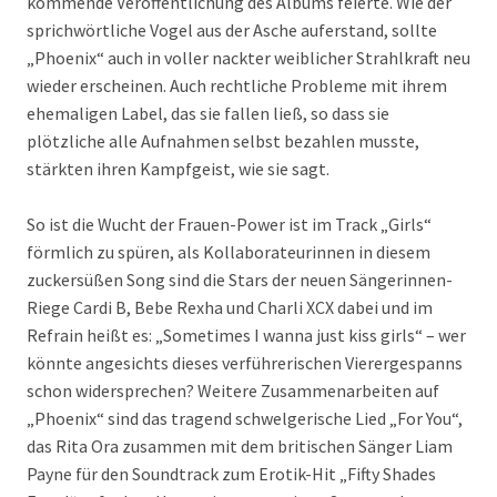
kommende Veröffentlichung des Albums feierte. Wie der
sprichwörtliche Vogel aus der Asche auferstand, sollte
„Phoenix“ auch in voller nackter weiblicher Strahlkraft neu
wieder erscheinen. Auch rechtliche Probleme mit ihrem
ehemaligen Label, das sie fallen ließ, so dass sie
plötzliche alle Aufnahmen selbst bezahlen musste,
stärkten ihren Kampfgeist, wie sie sagt.
So ist die Wucht der Frauen-Power ist im Track „Girls“
förmlich zu spüren, als Kollaborateurinnen in diesem
zuckersüßen Song sind die Stars der neuen Sängerinnen-
Riege Cardi B, Bebe Rexha und Charli XCX dabei und im
Refrain heißt es: „Sometimes I wanna just kiss girls“ – wer
könnte angesichts dieses verführerischen Vierergespanns
schon widersprechen? Weitere Zusammenarbeiten auf
„Phoenix“ sind das tragend schwelgerische Lied „For You“,
das Rita Ora zusammen mit dem britischen Sänger Liam
Payne für den Soundtrack zum Erotik-Hit „Fifty Shades