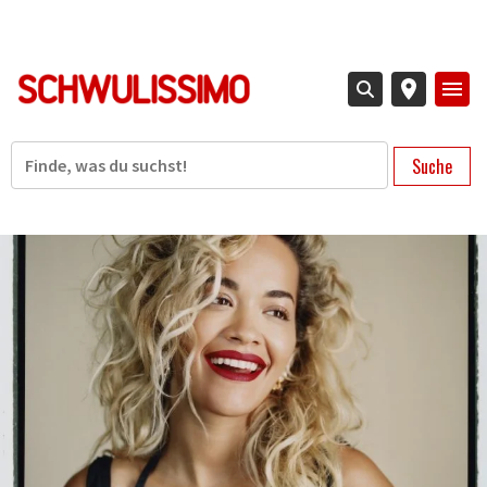
Direkt
zum
Inhalt
Suche