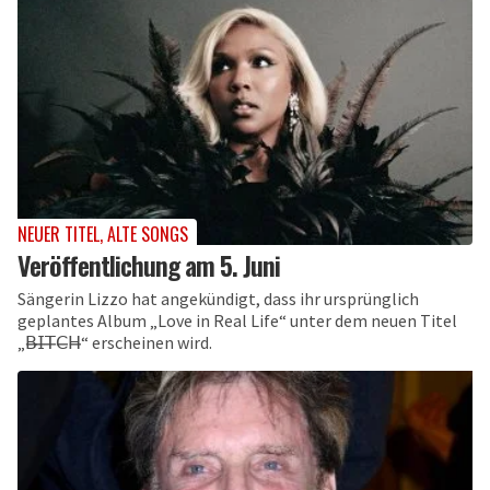
NEUER TITEL, ALTE SONGS
Veröffentlichung am 5. Juni
Sängerin Lizzo hat angekündigt, dass ihr ursprünglich
geplantes Album „Love in Real Life“ unter dem neuen Titel
„𝖡̶𝖨̶𝖳̶𝖢̶𝖧̶“ erscheinen wird.