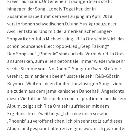
Freed“ aufnahm. Unter einem traurigen Stern steht
hingegen der Song „Lonely Together, der in
Zusammenarbeit mit dem viel zu jung im April 2018
verstorbenen schwedischen DJ und Musikproduzenten
Avicii entstand. Und mit der amerikanischen Singer-
Songwriterin Julia Michaels singt Rita Ora schließlich das
schön bouncende Electropop-Lied „Keep Talking“
Den Songs auf „Phoenix“ sind auch die Vorbilder Rita Oras
anzumerken, zum einen betont sie immer wieder wie sehr
sie die Stimme von „No Doubt“-Sängerin Gwen Stefanie
verehrt, zum anderen beeinflusste sie sehr R&B-Göttin
Beyoncé. Weitere Ideen für ihre tanzlastigen Songs zieht
sie zudem aus dem jamaikanischen Dancehall. Angesichts
dieser Vielfalt an Mitspielern und Inspirationen bei diesem
Album, zeigt sich Rita Ora sehr zufrieden mit dem
Ergebnis ihres Zweitlings: „Ich freue mich so sehr,
‚Phoenix’ zu veröffentlichen. Ich bin sehr stolz auf dieses
Album und gespannt allen zu zeigen, woran ich gearbeitet