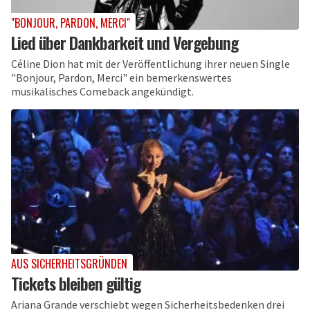
"BONJOUR, PARDON, MERCI"
Lied über Dankbarkeit und Vergebung
Céline Dion hat mit der Veröffentlichung ihrer neuen Single
"Bonjour, Pardon, Merci" ein bemerkenswertes
musikalisches Comeback angekündigt.
AUS SICHERHEITSGRÜNDEN
Tickets bleiben gültig
Ariana Grande verschiebt wegen Sicherheitsbedenken drei