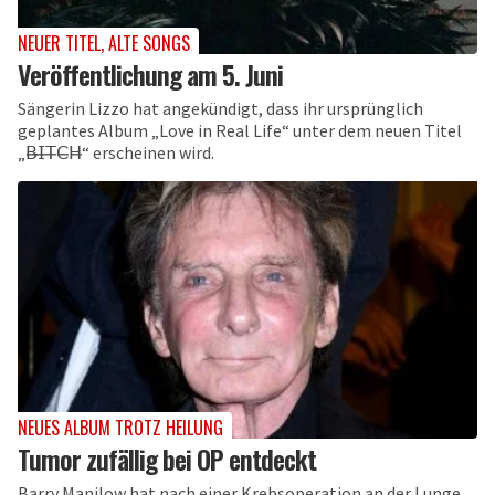
NEUER TITEL, ALTE SONGS
Veröffentlichung am 5. Juni
Sängerin Lizzo hat angekündigt, dass ihr ursprünglich
geplantes Album „Love in Real Life“ unter dem neuen Titel
„𝖡̶𝖨̶𝖳̶𝖢̶𝖧̶“ erscheinen wird.
NEUES ALBUM TROTZ HEILUNG
Tumor zufällig bei OP entdeckt
Barry Manilow hat nach einer Krebsoperation an der Lunge