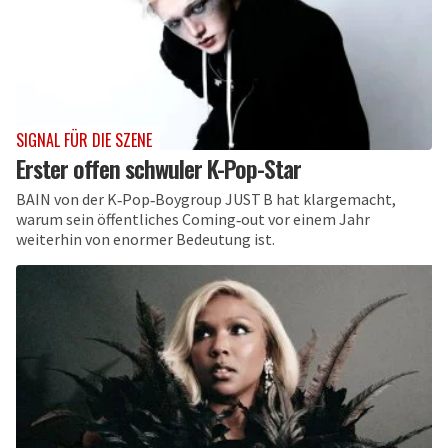
SIGNAL FÜR DIE SZENE
Erster offen schwuler K-Pop-Star
BAIN von der K‑Pop‑Boygroup JUST B hat klargemacht,
warum sein öffentliches Coming‑out vor einem Jahr
weiterhin von enormer Bedeutung ist.