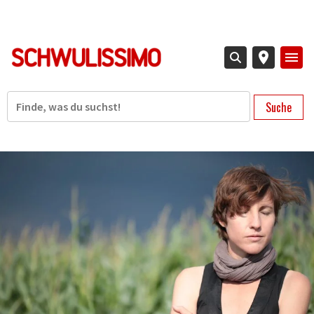
Direkt
zum
Inhalt
Suche