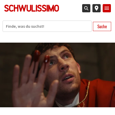
Direkt
zum
Inhalt
Suche