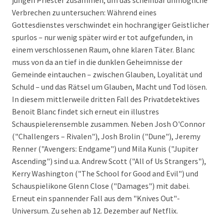
jungen Priester zusammen, um das scheinbar unmögliche
Verbrechen zu untersuchen: Während eines
Gottesdienstes verschwindet ein hochrangiger Geistlicher
spurlos – nur wenig später wird er tot aufgefunden, in
einem verschlossenen Raum, ohne klaren Täter. Blanc
muss von da an tief in die dunklen Geheimnisse der
Gemeinde eintauchen – zwischen Glauben, Loyalität und
Schuld – und das Rätsel um Glauben, Macht und Tod lösen.
In diesem mittlerweile dritten Fall des Privatdetektives
Benoit Blanc findet sich erneut ein illustres
Schauspielerensemble zusammen. Neben Josh O'Connor
("Challengers – Rivalen"), Josh Brolin ("Dune"), Jeremy
Renner ("Avengers: Endgame") und Mila Kunis ("Jupiter
Ascending") sind u.a. Andrew Scott ("All of Us Strangers"),
Kerry Washington ("The School for Good and Evil") und
Schauspielikone Glenn Close ("Damages") mit dabei.
Erneut ein spannender Fall aus dem "Knives Out"-
Universum. Zu sehen ab 12. Dezember auf Netflix.