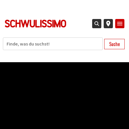
Direkt
zum
Inhalt
Suche