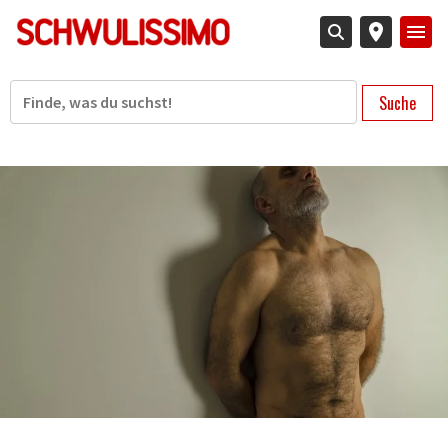
Direkt
zum
Inhalt
Suche