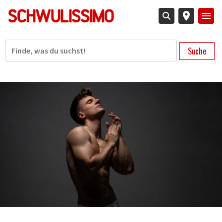
Direkt
zum
Inhalt
Suche