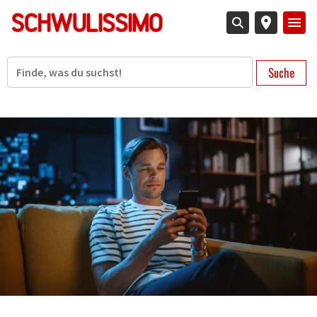
Direkt
zum
Inhalt
Suche