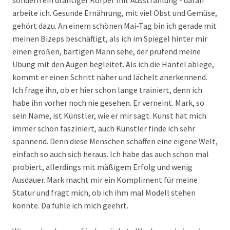
sondern ein drahtiger Körper mit Ausstrahlung - daran
arbeite ich. Gesunde Ernährung, mit viel Obst und Gemüse,
gehört dazu. An einem schönen Mai-Tag bin ich gerade mit
meinen Bizeps beschäftigt, als ich im Spiegel hinter mir
einen großen, bärtigen Mann sehe, der prüfend meine
Übung mit den Augen begleitet. Als ich die Hantel ablege,
kommt er einen Schritt näher und lächelt anerkennend.
Ich frage ihn, ob er hier schon lange trainiert, denn ich
habe ihn vorher noch nie gesehen. Er verneint. Mark, so
sein Name, ist Künstler, wie er mir sagt. Kunst hat mich
immer schon fasziniert, auch Künstler finde ich sehr
spannend. Denn diese Menschen schaffen eine eigene Welt,
einfach so auch sich heraus. Ich habe das auch schon mal
probiert, allerdings mit mäßigem Erfolg und wenig
Ausdauer. Mark macht mir ein Kompliment für meine
Statur und fragt mich, ob ich ihm mal Modell stehen
könnte. Da fühle ich mich geehrt.