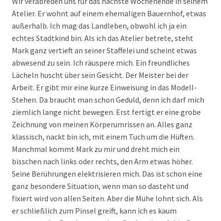
Wir verabreden uns für das nächste Wochenende in seinem
Atelier. Er wohnt auf einem ehemaligen Bauernhof, etwas
außerhalb. Ich mag das Landleben, obwohl ich ja ein
echtes Stadtkind bin. Als ich das Atelier betrete, steht
Mark ganz vertieft an seiner Staffelei und scheint etwas
abwesend zu sein. Ich räuspere mich. Ein freundliches
Lächeln huscht über sein Gesicht. Der Meister bei der
Arbeit. Er gibt mir eine kurze Einweisung in das Modell-
Stehen. Da braucht man schon Geduld, denn ich darf mich
ziemlich lange nicht bewegen. Erst fertigt er eine grobe
Zeichnung von meinen Körperumrissen an. Alles ganz
klassisch, nackt bin ich, mit einem Tuch um die Hüften.
Manchmal kommt Mark zu mir und dreht mich ein
bisschen nach links oder rechts, den Arm etwas höher.
Seine Berührungen elektrisieren mich. Das ist schon eine
ganz besondere Situation, wenn man so dasteht und
fixiert wird von allen Seiten. Aber die Mühe lohnt sich. Als
er schließlich zum Pinsel greift, kann ich es kaum