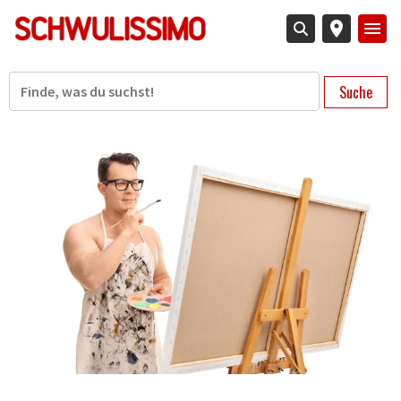
Direkt
zum
Inhalt
Suche