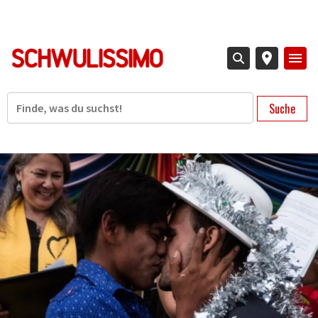
Direkt
zum
Inhalt
Suche