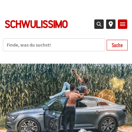
Direkt
zum
Inhalt
Suche