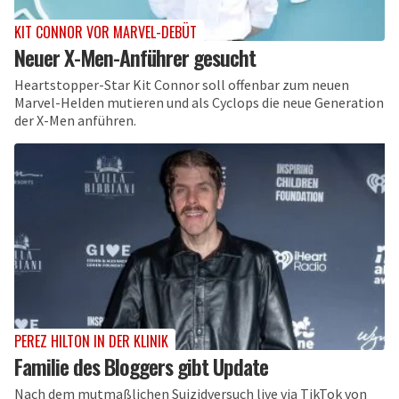
KIT CONNOR VOR MARVEL-DEBÜT
Neuer X-Men-Anführer gesucht
Heartstopper-Star Kit Connor soll offenbar zum neuen
Marvel-Helden mutieren und als Cyclops die neue Generation
der X-Men anführen.
PEREZ HILTON IN DER KLINIK
Familie des Bloggers gibt Update
Nach dem mutmaßlichen Suizidversuch live via TikTok von