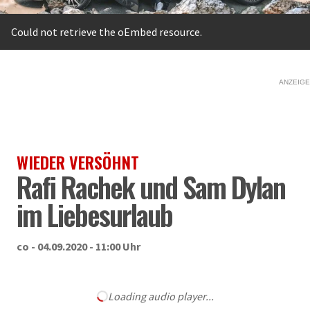
Fehlermeldung
Could not retrieve the oEmbed resource.
ANZEIGE
WIEDER VERSÖHNT
Rafi Rachek und Sam Dylan
im Liebesurlaub
co - 04.09.2020 - 11:00 Uhr
Loading audio player...