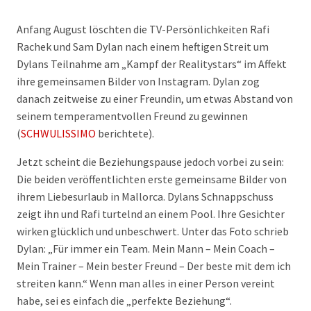
Anfang August löschten die TV-Persönlichkeiten Rafi
Rachek und Sam Dylan nach einem heftigen Streit um
Dylans Teilnahme am „Kampf der Realitystars“ im Affekt
ihre gemeinsamen Bilder von Instagram. Dylan zog
danach zeitweise zu einer Freundin, um etwas Abstand von
seinem temperamentvollen Freund zu gewinnen
(
SCHWULISSIMO
berichtete).
Jetzt scheint die Beziehungspause jedoch vorbei zu sein:
Die beiden veröffentlichten erste gemeinsame Bilder von
ihrem Liebesurlaub in Mallorca. Dylans Schnappschuss
zeigt ihn und Rafi turtelnd an einem Pool. Ihre Gesichter
wirken glücklich und unbeschwert. Unter das Foto schrieb
Dylan: „Für immer ein Team. Mein Mann – Mein Coach –
Mein Trainer – Mein bester Freund – Der beste mit dem ich
streiten kann.“ Wenn man alles in einer Person vereint
habe, sei es einfach die „perfekte Beziehung“.