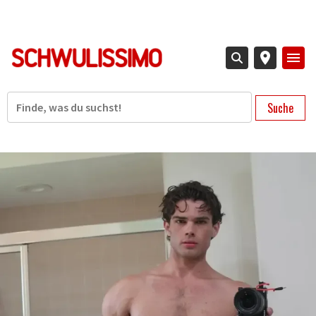
Direkt
zum
Inhalt
Suche