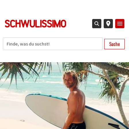
Direkt
zum
Inhalt
Suche