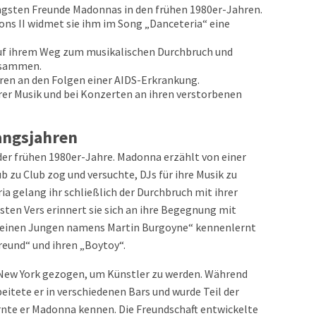
ngsten Freunde Madonnas in den frühen 1980er-Jahren.
ns II widmet sie ihm im Song „Danceteria“ eine
uf ihrem Weg zum musikalischen Durchbruch und
zusammen.
hren an den Folgen einer AIDS-Erkrankung.
rer Musik und bei Konzerten an ihren verstorbenen
angsjahren
 der frühen 1980er-Jahre. Madonna erzählt von einer
ub zu Club zog und versuchte, DJs für ihre Musik zu
ia gelang ihr schließlich der Durchbruch mit ihrer
sten Vers erinnert sie sich an ihre Begegnung mit
b „einen Jungen namens Martin Burgoyne“ kennenlernt
reund“ und ihren „Boytoy“.
 New York gezogen, um Künstler zu werden. Während
eitete er in verschiedenen Bars und wurde Teil der
rnte er Madonna kennen. Die Freundschaft entwickelte