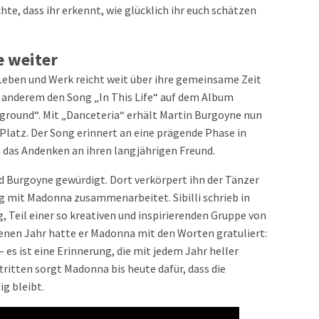
hte, dass ihr erkennt, wie glücklich ihr euch schätzen
e weiter
Leben und Werk reicht weit über ihre gemeinsame Zeit
er anderem den Song „In This Life“ auf dem Album
yground“. Mit „Danceteria“ erhält Martin Burgoyne nun
 Platz. Der Song erinnert an eine prägende Phase in
das Andenken an ihren langjährigen Freund.
d Burgoyne gewürdigt. Dort verkörpert ihn der Tänzer
ßig mit Madonna zusammenarbeitet. Sibilli schrieb in
eg, Teil einer so kreativen und inspirierenden Gruppe von
genen Jahr hatte er Madonna mit den Worten gratuliert:
 – es ist eine Erinnerung, die mit jedem Jahr heller
ftritten sorgt Madonna bis heute dafür, dass die
g bleibt.