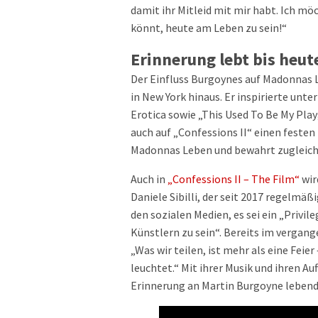
damit ihr Mitleid mit mir habt. Ich möc
könnt, heute am Leben zu sein!“
Erinnerung lebt bis heut
Der Einfluss Burgoynes auf Madonnas 
in New York hinaus. Er inspirierte unt
Erotica sowie „This Used To Be My Pla
auch auf „Confessions II“ einen festen
Madonnas Leben und bewahrt zugleich 
Auch in
„Confessions II – The Film“
wir
Daniele Sibilli, der seit 2017 regelmä
den sozialen Medien, es sei ein „Privil
Künstlern zu sein“. Bereits im vergan
„Was wir teilen, ist mehr als eine Feier
leuchtet.“ Mit ihrer Musik und ihren Au
Erinnerung an Martin Burgoyne lebendi