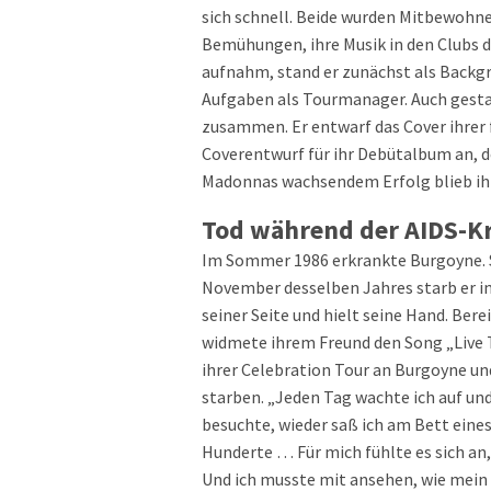
sich schnell. Beide wurden Mitbewohn
Bemühungen, ihre Musik in den Clubs d
aufnahm, stand er zunächst als Backgr
Aufgaben als Tourmanager. Auch gesta
zusammen. Er entwarf das Cover ihrer 
Coverentwurf für ihr Debütalbum an, d
Madonnas wachsendem Erfolg blieb ihr
Tod während der AIDS-Kr
Im Sommer 1986 erkrankte Burgoyne. S
November desselben Jahres starb er im
seiner Seite und hielt seine Hand. Ber
widmete ihrem Freund den Song „Live T
ihrer Celebration Tour an Burgoyne un
starben. „Jeden Tag wachte ich auf und
besuchte, wieder saß ich am Bett eines
Hunderte … Für mich fühlte es sich an
Und ich musste mit ansehen, wie mein 