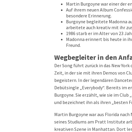
Martin Burgoyne war einer der e
Auf ihrem neuen Album Confessio
besondere Erinnerung.
Burgoyne begleitete Madonna a
arbeitete auch kreativ mit ihr 
1986 starb er im Alter von 23 Ja
Madonna erinnert bis heute in ih
Freund.
Wegbegleiter in den Anf
Der Song führt zurück in das New York
Zeit, in der sie mit ihren Demos von Cl
begeistern. In der legendären Danceter
Debütsingle „Everybody“. Bereits im er
Burgoyne. Sie erzählt, wie sie im Clu
und bezeichnet ihn als ihren „besten F
Martin Burgoyne war aus Florida nach
seines Studiums am Pratt Institute arb
kreativen Szene in Manhattan. Dort le