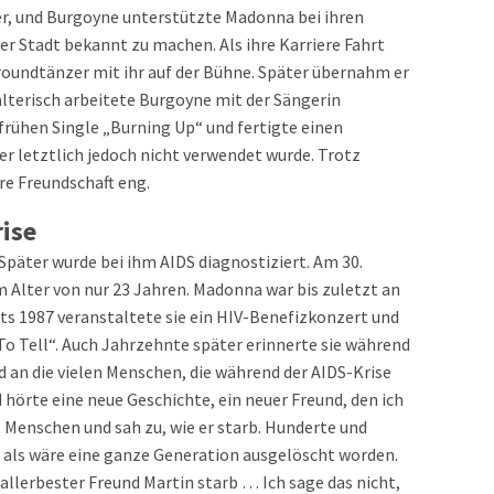
er, und Burgoyne unterstützte Madonna bei ihren
er Stadt bekannt zu machen. Als ihre Karriere Fahrt
oundtänzer mit ihr auf der Bühne. Später übernahm er
lterisch arbeitete Burgoyne mit der Sängerin
frühen Single „Burning Up“ und fertigte einen
er letztlich jedoch nicht verwendet wurde. Trotz
e Freundschaft eng.
ise
päter wurde bei ihm AIDS diagnostiziert. Am 30.
 Alter von nur 23 Jahren. Madonna war bis zuletzt an
eits 1987 veranstaltete sie ein HIV-Benefizkonzert und
o Tell“. Auch Jahrzehnte später erinnerte sie während
d an die vielen Menschen, die während der AIDS-Krise
 hörte eine neue Geschichte, ein neuer Freund, den ich
 Menschen und sah zu, wie er starb. Hunderte und
, als wäre eine ganze Generation ausgelöscht worden.
allerbester Freund Martin starb … Ich sage das nicht,