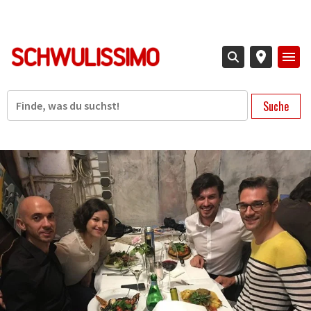
Direkt
zum
Inhalt
Suche