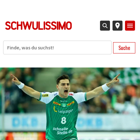
Direkt
zum
Inhalt
Suche