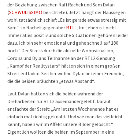
der Beziehung zwischen Rafi Rachek und Sam Dylan
(
SCHWULISSIMO
berichtete). Jetzt hängt der Haussegen
wohl tatsächlich schief: „Es ist gerade etwas stressig mit
Sam“, so Rachek gegenüber
RTL
. „Im Leben ist nicht
immer alles positiv und solche Situationen gehören leider
dazu. Ich bin sehr emotional und gehe schnell auf 180
hoch.“ Der Stress durch die aktuelle Wohnsituation,
Corona und Dylans Teilnahme an der RTL2-Sendung
„Kampf der Realitystars“ hätten sich in einem großen
Streit entladen. Seither wohne Dylan bei einer Freundin,
die die beiden bräuchten „etwas Abstand“.
Laut Dylan hätten sich die beiden während der
Dreharbeiten für RTL2 auseinandergelebt. Darauf
entfachte der Streit: „Am letzten Wochenende hat es
einfach mal richtig geknallt. Und wie man das vielleicht
kennt, haben wir im Affekt unsere Bilder gelöscht.“
Eigentlich wollten die beiden im September in eine