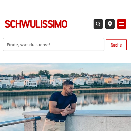
Direkt
zum
Inhalt
Suche