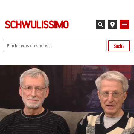
Direkt
zum
Inhalt
Suche