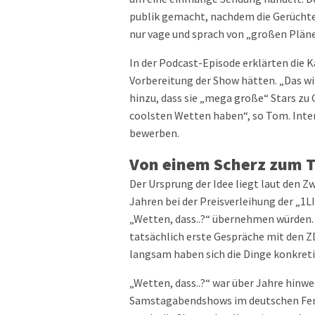
publik gemacht, nachdem die Gerüchtek
nur vage und sprach von „großen Plän
In der Podcast-Episode erklärten die K
Vorbereitung der Show hätten. „Das wi
hinzu, dass sie „mega große“ Stars zu 
coolsten Wetten haben“, so Tom. Inter
bewerben.
Von einem Scherz zum 
Der Ursprung der Idee liegt laut den Z
Jahren bei der Preisverleihung der „1L
„Wetten, dass..?“ übernehmen würden.
tatsächlich erste Gespräche mit den Z
langsam haben sich die Dinge konkretisi
„Wetten, dass..?“ war über Jahre hinwe
Samstagabendshows im deutschen Ferns