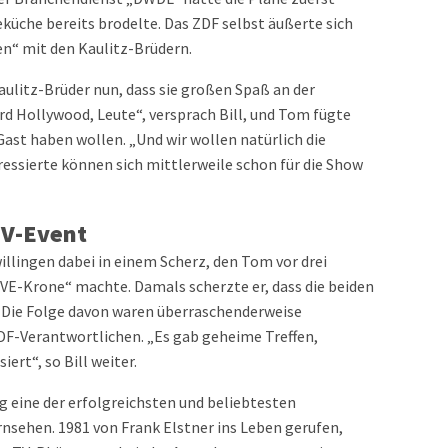
üche bereits brodelte. Das ZDF selbst äußerte sich
en“ mit den Kaulitz-Brüdern.
aulitz-Brüder nun, dass sie großen Spaß an der
rd Hollywood, Leute“, versprach Bill, und Tom fügte
Gast haben wollen. „Und wir wollen natürlich die
essierte können sich mittlerweile schon für die Show
TV-Event
willingen dabei in einem Scherz, den Tom vor drei
IVE-Krone“ machte. Damals scherzte er, dass die beiden
 Die Folge davon waren überraschenderweise
DF-Verantwortlichen. „Es gab geheime Treffen,
ert“, so Bill weiter.
g eine der erfolgreichsten und beliebtesten
ehen. 1981 von Frank Elstner ins Leben gerufen,