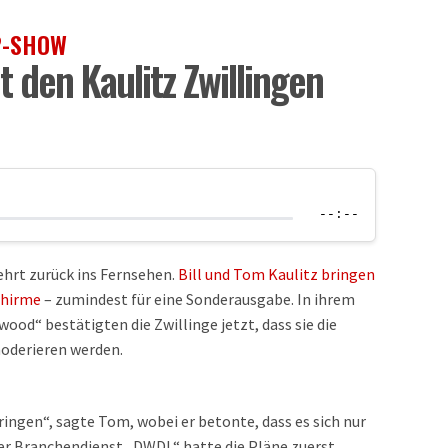
.?-SHOW
 den Kaulitz Zwillingen
--:--
kehrt zurück ins Fernsehen.
Bill und Tom Kaulitz bringen
chirme
– zumindest für eine Sonderausgabe. In ihrem
wood“ bestätigten die Zwillinge jetzt, dass sie die
moderieren werden.
ingen“, sagte Tom, wobei er betonte, dass es sich nur
er Branchendienst „DWDL“ hatte die Pläne zuerst