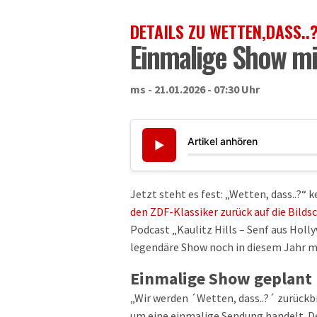
DETAILS ZU WETTEN,DASS.
Einmalige Show mit
ms - 21.01.2026 - 07:30 Uhr
Artikel anhören
▶
Jetzt steht es fest: „Wetten, dass..?“ 
den ZDF-Klassiker zurück auf die Bilds
Podcast „Kaulitz Hills – Senf aus Holly
legendäre Show noch in diesem Jahr 
Einmalige Show geplant
„Wir werden ´Wetten, dass..?´ zurückbr
um eine einmalige Sendung handelt. D