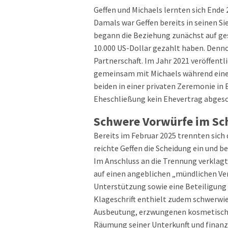
Geffen und Michaels lernten sich Ende
Damals war Geffen bereits in seinen Si
begann die Beziehung zunächst auf gesch
10.000 US-Dollar gezahlt haben. Denno
Partnerschaft. Im Jahr 2021 veröffentl
gemeinsam mit Michaels während eines
beiden in einer privaten Zeremonie in 
Eheschließung kein Ehevertrag abgesc
Schwere Vorwürfe im Sc
Bereits im Februar 2025 trennten sich 
reichte Geffen die Scheidung ein und 
Im Anschluss an die Trennung verklagt
auf einen angeblichen „mündlichen Ver
Unterstützung sowie eine Beteiligung
Klageschrift enthielt zudem schwerwi
Ausbeutung, erzwungenen kosmetische
Räumung seiner Unterkunft und finanzi