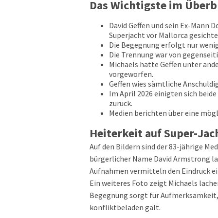
Das Wichtigste im Überb
David Geffen und sein Ex-Mann 
Superjacht vor Mallorca gesichte
Die Begegnung erfolgt nur weni
Die Trennung war von gegenseit
Michaels hatte Geffen unter and
vorgeworfen.
Geffen wies sämtliche Anschuldi
Im April 2026 einigten sich beid
zurück.
Medien berichten über eine mögl
Heiterkeit auf Super-Jac
Auf den Bildern sind der 83-jährige M
bürgerlicher Name David Armstrong la
Aufnahmen vermitteln den Eindruck ei
Ein weiteres Foto zeigt Michaels lach
Begegnung sorgt für Aufmerksamkeit, 
konfliktbeladen galt.