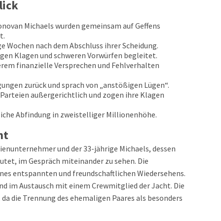
lick
Donovan Michaels wurden gemeinsam auf Geffens
t.
ge Wochen nach dem Abschluss ihrer Scheidung.
igen Klagen und schweren Vorwürfen begleitet.
erem finanzielle Versprechen und Fehlverhalten
gungen zurück und sprach von „anstößigen Lügen“.
e Parteien außergerichtlich und zogen ihre Klagen
iche Abfindung in zweistelliger Millionenhöhe.
ht
edienunternehmer und der 33-jährige Michaels, dessen
utet, im Gespräch miteinander zu sehen. Die
nes entspannten und freundschaftlichen Wiedersehens.
end im Austausch mit einem Crewmitglied der Jacht. Die
da die Trennung des ehemaligen Paares als besonders