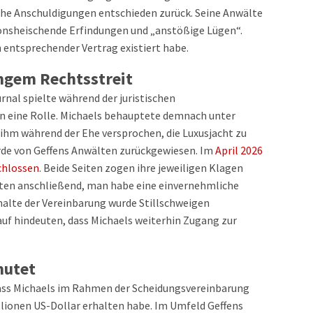
che Anschuldigungen entschieden zurück. Seine Anwälte
ionsheischende Erfindungen und „anstößige Lügen“.
n entsprechender Vertrag existiert habe.
ngem Rechtsstreit
rnal spielte während der juristischen
un eine Rolle. Michaels behauptete demnach unter
ihm während der Ehe versprochen, die Luxusjacht zu
urde von Geffens Anwälten zurückgewiesen. Im
April 2026
chlossen
. Beide Seiten zogen ihre jeweiligen Klagen
ärten anschließend, man habe eine einvernehmliche
halte der Vereinbarung wurde Stillschweigen
rauf hindeuten, dass Michaels weiterhin Zugang zur
mutet
ass Michaels im Rahmen der Scheidungsvereinbarung
lionen US-Dollar erhalten habe. Im Umfeld Geffens