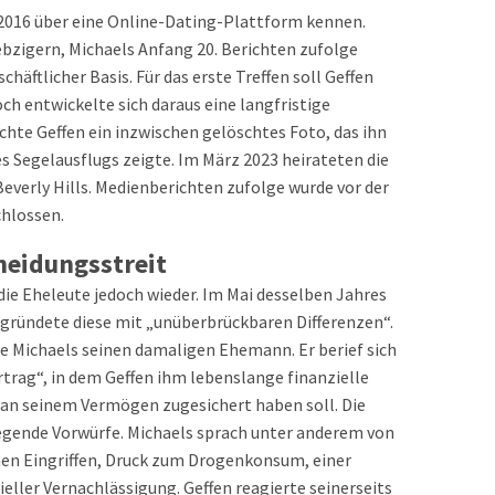
 2016 über eine Online-Dating-Plattform kennen.
ebzigern, Michaels Anfang 20. Berichten zufolge
äftlicher Basis. Für das erste Treffen soll Geffen
ch entwickelte sich daraus eine langfristige
ichte Geffen ein inzwischen gelöschtes Foto, das ihn
 Segelausflugs zeigte. Im März 2023 heirateten die
Beverly Hills. Medienberichten zufolge wurde vor der
hlossen.
heidungsstreit
die Eheleute jedoch wieder. Im Mai desselben Jahres
begründete diese mit „unüberbrückbaren Differenzen“.
e Michaels seinen damaligen Ehemann. Er berief sich
trag“, in dem Geffen ihm lebenslange finanzielle
 an seinem Vermögen zugesichert haben soll. Die
egende Vorwürfe. Michaels sprach unter anderem von
n Eingriffen, Druck zum Drogenkonsum, einer
eller Vernachlässigung. Geffen reagierte seinerseits