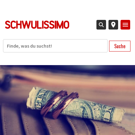
Direkt
zum
Inhalt
Suche