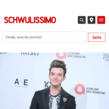
Direkt
zum
Inhalt
Suche