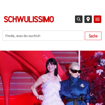
Direkt
zum
Inhalt
Suche