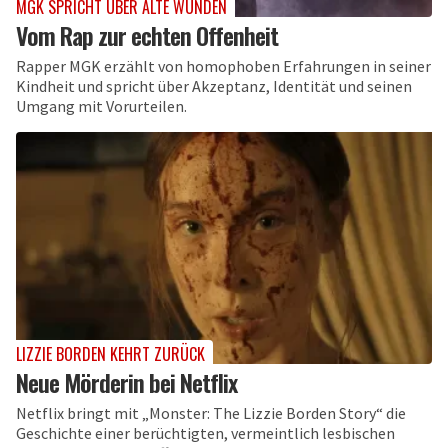
MGK SPRICHT ÜBER ALTE WUNDEN
Vom Rap zur echten Offenheit
Rapper MGK erzählt von homophoben Erfahrungen in seiner
Kindheit und spricht über Akzeptanz, Identität und seinen
Umgang mit Vorurteilen.
LIZZIE BORDEN KEHRT ZURÜCK
Neue Mörderin bei Netflix
Netflix bringt mit „Monster: The Lizzie Borden Story“ die
Geschichte einer berüchtigten, vermeintlich lesbischen