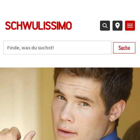
Direkt
zum
Inhalt
Suche