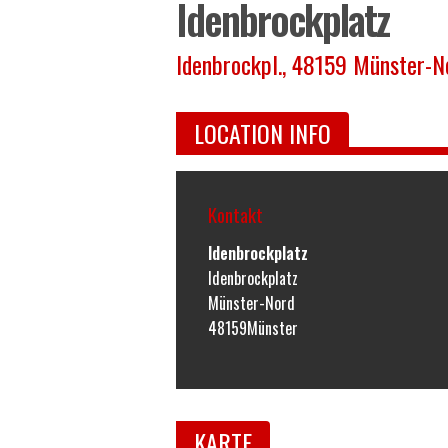
Idenbrockplatz
Idenbrockpl., 48159 Münster-N
LOCATION INFO
Kontakt
Idenbrockplatz
Idenbrockplatz
Münster-Nord
48159
Münster
KARTE