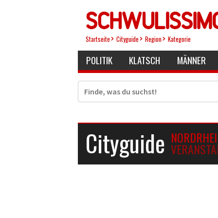
Direkt
zum
Inhalt
Startseite
Cityguide
Region
Kategorie
POLITIK
KLATSCH
MÄNNER
Suche
Cityguide
NORDRHEI
VERANSTA