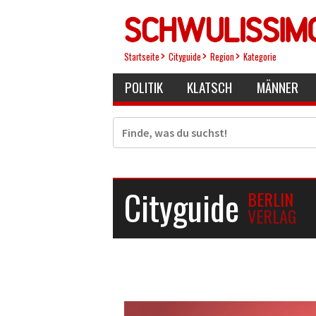
Direkt
zum
Inhalt
Startseite
Cityguide
Region
Kategorie
POLITIK
KLATSCH
MÄNNER
Suche
Cityguide
BERLIN
VERLAG