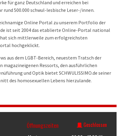
ke für ganz Deutschland und erreichen bei
r rund 500.000 schwul-lesbische Leser-/innen.
eichnamige Online Portal zu unserem Portfolio der
 ist seit 2004 das etablierte Online-Portal national
 hat sich mittlerweile zum erfolgreichsten
rtal hochgeklickt.
News aus dem LGBT-Bereich, neuestem Tratsch der
n magazineigenen Ressorts, den ausführlichen
 Menüführung und Optik bietet SCHWULISSIMO.de seiner
nitt des homosexuellen Lebens hierzulande.
Öffnungszeiten
Geschlossen