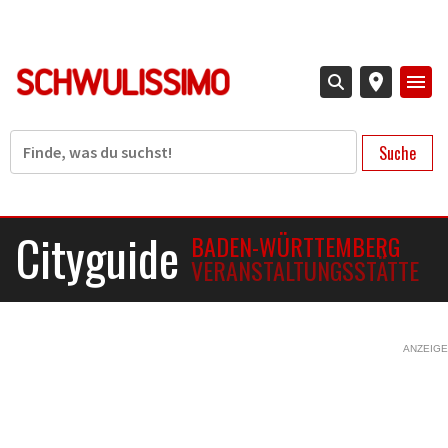
Direkt
zum
Inhalt
Suche
Cityguide
BADEN-WÜRTTEMBERG
VERANSTALTUNGSSTÄTTE
ANZEIGE