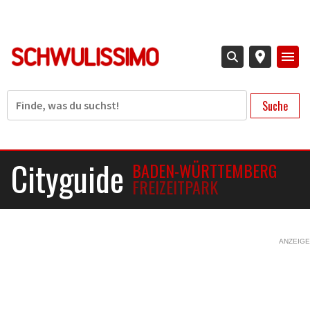
Direkt
zum
Inhalt
Suche
Cityguide
BADEN-WÜRTTEMBERG
FREIZEITPARK
ANZEIGE