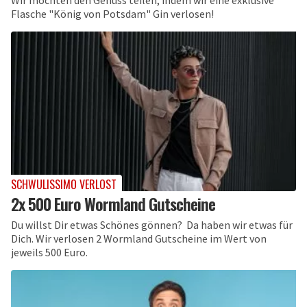
Wir möchten den Genuss teilen, indem wir eine exklusive
Flasche "König von Potsdam" Gin verlosen!
SCHWULISSIMO VERLOST
2x 500 Euro Wormland Gutscheine
Du willst Dir etwas Schönes gönnen? Da haben wir etwas für
Dich. Wir verlosen 2 Wormland Gutscheine im Wert von
jeweils 500 Euro.