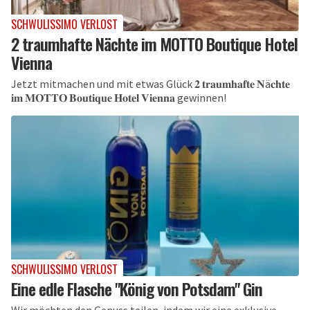
SCHWULISSIMO VERLOST
2 traumhafte Nächte im MOTTO Boutique Hotel
Vienna
Jetzt mitmachen und mit etwas Glück 𝟐 𝐭𝐫𝐚𝐮𝐦𝐡𝐚𝐟𝐭𝐞 𝐍ä𝐜𝐡𝐭𝐞
𝐢𝐦 𝐌𝐎𝐓𝐓𝐎 𝐁𝐨𝐮𝐭𝐢𝐪𝐮𝐞 𝐇𝐨𝐭𝐞𝐥 𝐕𝐢𝐞𝐧𝐧𝐚 gewinnen!
SCHWULISSIMO VERLOST
Eine edle Flasche "König von Potsdam" Gin