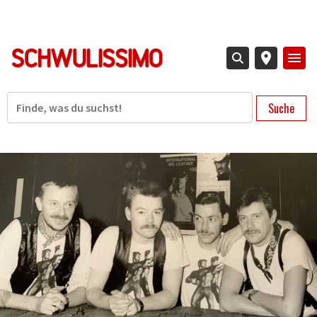
Direkt
zum
Inhalt
Suche