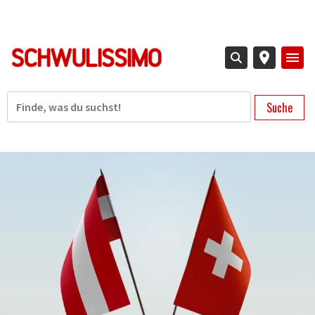
Direkt
zum
Inhalt
Suche