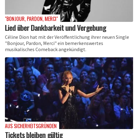
"BONJOUR, PARDON, MERCI"
Lied über Dankbarkeit und Vergebung
Céline Dion hat mit der Veröffentlichung ihrer neuen Single
"Bonjour, Pardon, Merci" ein bemerkenswertes
musikalisches Comeback angekündigt.
AUS SICHERHEITSGRÜNDEN
Tickets bleiben gültig