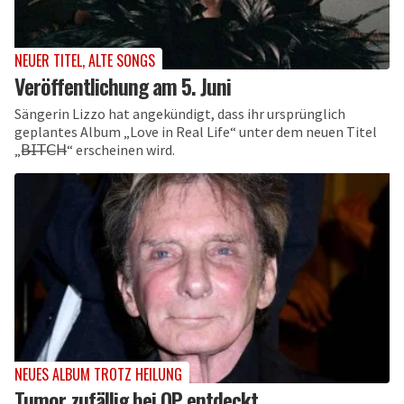
NEUER TITEL, ALTE SONGS
Veröffentlichung am 5. Juni
Sängerin Lizzo hat angekündigt, dass ihr ursprünglich
geplantes Album „Love in Real Life“ unter dem neuen Titel
„𝖡̶𝖨̶𝖳̶𝖢̶𝖧̶“ erscheinen wird.
NEUES ALBUM TROTZ HEILUNG
Tumor zufällig bei OP entdeckt