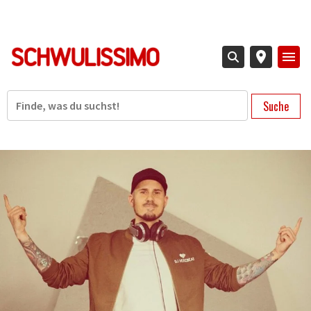
Direkt
zum
Inhalt
Suche