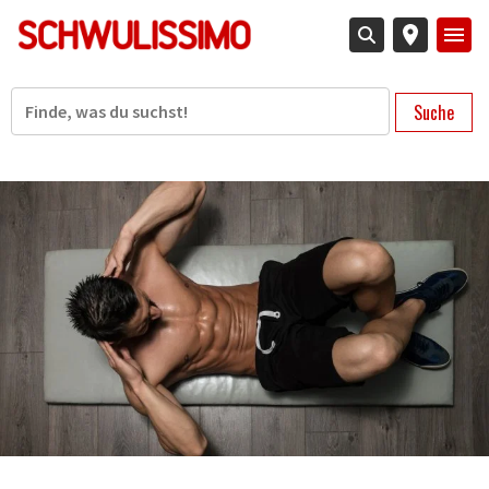
Direkt
zum
Inhalt
Suche