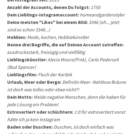
Anzahl der Accounts, denen Du folgst:
1750
Dein Lieblings-Intagramaccount:
homeandgardenstyler
Deine meisten "Likes" bei einem Bild:
3346 (oh... jetzt
sind es schon 3348...)
Hobbies:
Mode, kochen, Hobbiekünstler
Nenne drei Begriffe, die auf Deinen Account zutreffen:
a
usdrucksstark, freizügig und vielfältig
Lieblingskünstler:
Alecia Moore(P!nk), Carlo Pedersoli
(Bud Spencer)
Lieblingsfilm:
Fluch der Karibik
Urlaub, Meer oder Berge:
Definitiv Meer- Nahtlose Bräune
ist doch was tolles oder etwa nicht?!
Dein Motto:
Meide negative Menschen, denn die haben für
jede Lösung ein Problem!
Extrovertiert oder schüchtern:
1:0 für extrovertiert sonst
hätte ich ja kein Instagram
Baden oder Duschen:
Duschen, ist doch einfach was