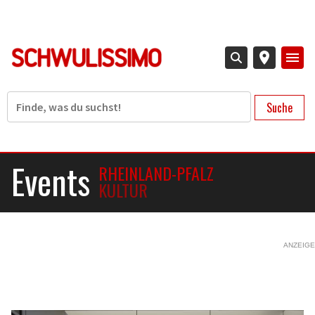
Direkt
zum
Inhalt
Suche
Events
RHEINLAND-PFALZ
KULTUR
ANZEIGE