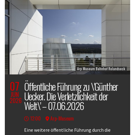
Arp Museum Bahnhof Rolandseck
07
Öffentliche Führung zu \'Günther
Uecker. Die Verletzlichkeit der
JUN
2026
Welt\' – 07.06.2026
12:00
Arp-Museum
Body
Eine weitere öffentliche Führung durch die