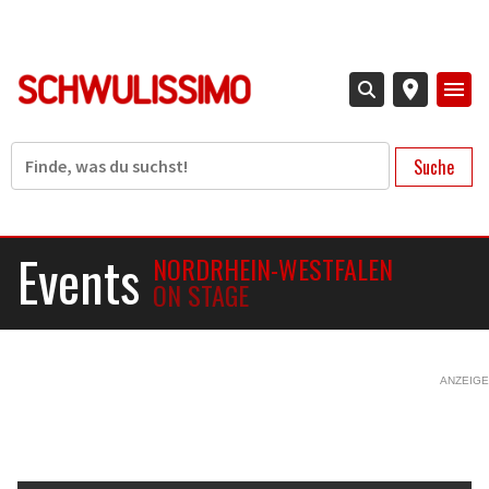
Direkt
zum
Inhalt
Suche
Events
NORDRHEIN-WESTFALEN
ON STAGE
ANZEIGE