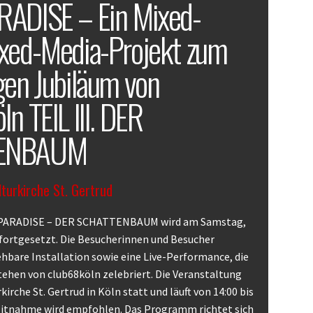
ADISE – Ein Mixed-
xed-Media-Projekt zum
gen Jubiläum von
n TEIL III. DER
ENBAUM
lturkirche St. Gertrud
 PARADISE – DER SCHATTENBAUM wird am Samstag,
 fortgesetzt. Die Besucherinnen und Besucher
hbare Installation sowie eine Live-Performance, die
tehen von club68köln zelebriert. Die Veranstaltung
rkirche St. Gertrud in Köln statt und läuft von 14:00 bis
Mitnahme wird empfohlen. Das Programm richtet sich