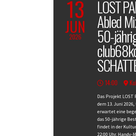
13
LOST PAR
Abled Mi
JUN
50-jähri
2026
club68köl
SCHATT
14:00
Ku
Body
Das Projekt LOST
dem 13. Juni 2026,
erwartet eine bege
das 50-jährige Bes
findet in der Kultu
22:00 Uhr. Handy-