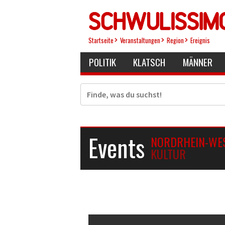
Direkt
zum
Inhalt
Startseite
Veranstaltungen
Region
Ereignis
POLITIK
KLATSCH
MÄNNER
Suche
Events
NORDRHEIN-WE
KULTUR